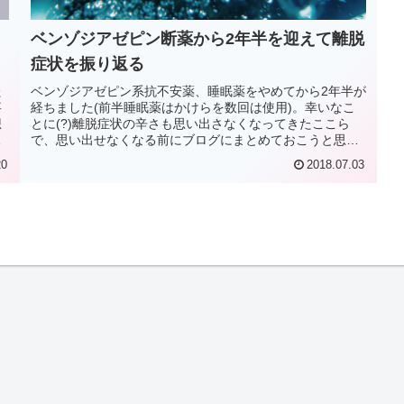
ベンゾジアゼピン断薬から2年半を迎えて離脱
症状を振り返る
た
ベンゾジアゼピン系抗不安薬、睡眠薬をやめてから2年半が
事
経ちました(前半睡眠薬はかけらを数回は使用)。幸いなこ
想
とに(?)離脱症状の辛さも思い出さなくなってきたここら
じ
で、思い出せなくなる前にブログにまとめておこうと思い
ました。
20
2018.07.03