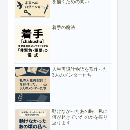
を描くための問い
着手の魔法
人生再設計物語を形作った
3人のメンターたち
動けなかったあの時、私に
何が起きていたのかを振り
返ります