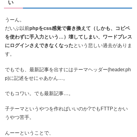
い
うーん。
だいぶ以前
phpをcss感覚で書き換えて（しかも、コピペ
を使わずに手入力という…）壊してしまい、ワードプレス
にログインさえできなくなった
という悲しい過去がありま
す。
でもでも、最新記事を出すにはテーマヘッダー(header.ph
p)に記述をせにゃあかん…。
でもコワい。でも最新記事…。
子テーマというやつを作ればいいのか?でもFTTPとかい
うやつ苦手。
んーーということで、