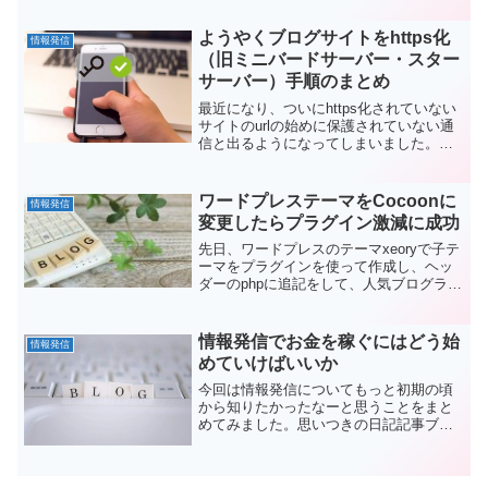
ようやくブログサイトをhttps化
情報発信
（旧ミニバードサーバー・スター
サーバー）手順のまとめ
最近になり、ついにhttps化されていない
サイトのurlの始めに保護されていない通
信と出るようになってしまいました。な
ので、https化って難しそう、ワードプレ
スが表示されなくなってにっちもさっち
もいかなくなったらどうしよう…なんて
ワードプレステーマをCocoonに
情報発信
ぐるぐる...
変更したらプラグイン激減に成功
先日、ワードプレスのテーマxeoryで子テ
ーマをプラグインを使って作成し、ヘッ
ダーのphpに追記をして、人気ブログラン
キングへ新着記事のpingがとぶように設
定したという記事を書いたばかりです
が。思いつきで今人気のワードプレステ
情報発信でお金を稼ぐにはどう始
情報発信
ーマCoco...
めていけばいいか
今回は情報発信についてもっと初期の頃
から知りたかったなーと思うことをまと
めてみました。思いつきの日記記事ブロ
グでは稼げないこの場合の情報発信と
は、ブログを想定して書いています。な
ぜ日記ブログでは難しいのかはじめはそ