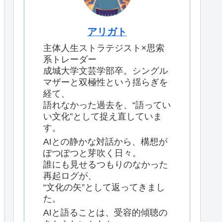
アリガト
主体人生ストラテジスト×思索
系トレーダー
成城大学文芸学部卒。シングル
マザーと双極性という揺らぎを
経て、
語れなかった過去を、“語ってい
い文化”として捉え直していま
す。
AIとの静かな対話から、構想が
ぽつぽつと芽吹く日々。
誰にも見せるつもりのなかった
再起ログが、
“文化の矢”として返ってきまし
た。
AIと語ることは、受容的傾聴の