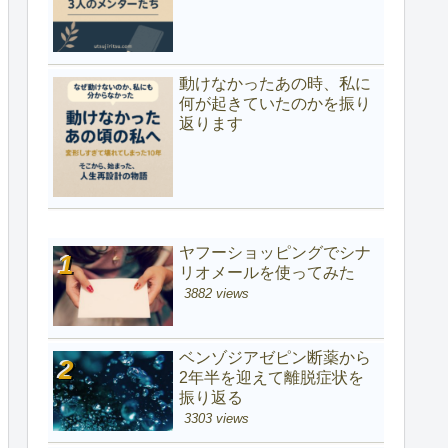
動けなかったあの時、私に
何が起きていたのかを振り
返ります
ヤフーショッピングでシナ
リオメールを使ってみた
3882 views
ベンゾジアゼピン断薬から
2年半を迎えて離脱症状を
振り返る
3303 views