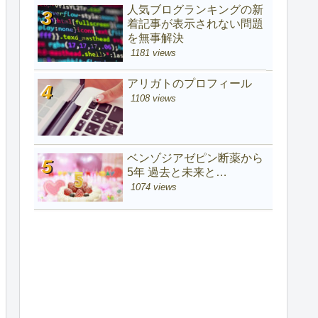
人気ブログランキングの新
着記事が表示されない問題
を無事解決
1181 views
アリガトのプロフィール
1108 views
ベンゾジアゼピン断薬から
5年 過去と未来と…
1074 views