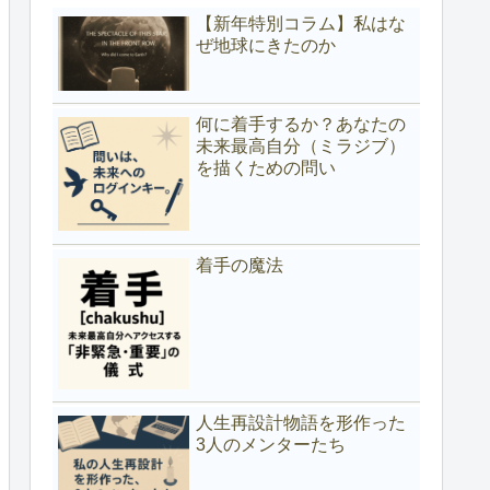
【新年特別コラム】私はな
ぜ地球にきたのか
何に着手するか？あなたの
未来最高自分（ミラジブ）
を描くための問い
着手の魔法
人生再設計物語を形作った
3人のメンターたち