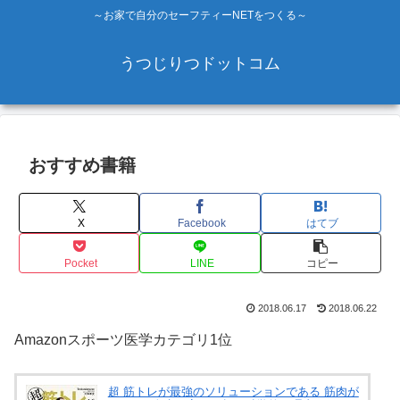
～お家で自分のセーフティーNETをつくる～
うつじりつドットコム
おすすめ書籍
X
Facebook
はてブ
Pocket
LINE
コピー
2018.06.17
2018.06.22
Amazonスポーツ医学カテゴリ1位
超 筋トレが最強のソリューションである 筋肉が