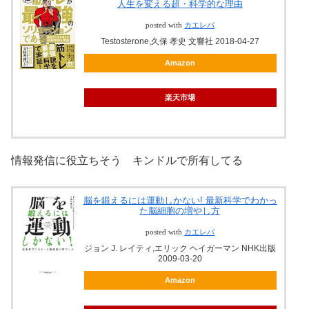
人生を変える超・科学的な理由
posted with
カエレバ
Testosterone,久保 孝史 文響社 2018-04-27
Amazon
楽天市場
情報発信に役立ちそう キンドルで所有してる
脳を鍛えるには運動しかない! 最新科学でわかっ
た脳細胞の増やし方
posted with
カエレバ
ジョン J. レイティ,エリック ヘイガーマン NHK出版
2009-03-20
Amazon