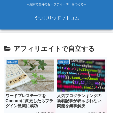
～お家で自分のセーフティーNETをつくる～
うつじりつドットコム
アフィリエイトで自立する
情報発信
情報発信
ワードプレステーマを
人気ブログランキングの
Cocoonに変更したらプラ
新着記事が表示されない
グイン激減に成功
問題を無事解決