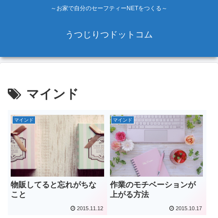
～お家で自分のセーフティーNETをつくる～
うつじりつドットコム
マインド
マインド
マインド
物販してると忘れがちな
作業のモチベーションが
こと
上がる方法
2015.11.12
2015.10.17