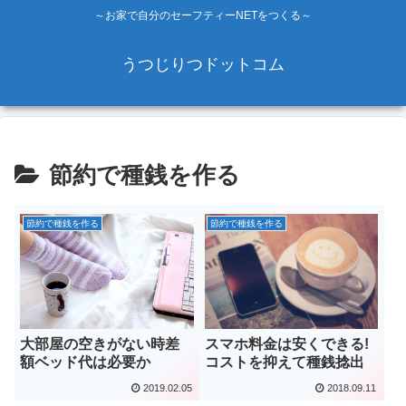
～お家で自分のセーフティーNETをつくる～
うつじりつドットコム
節約で種銭を作る
節約で種銭を作る
節約で種銭を作る
スマホ料金は安くできる!
大部屋の空きがない時差
コストを抑えて種銭捻出
額ベッド代は必要か
2019.02.05
2018.09.11