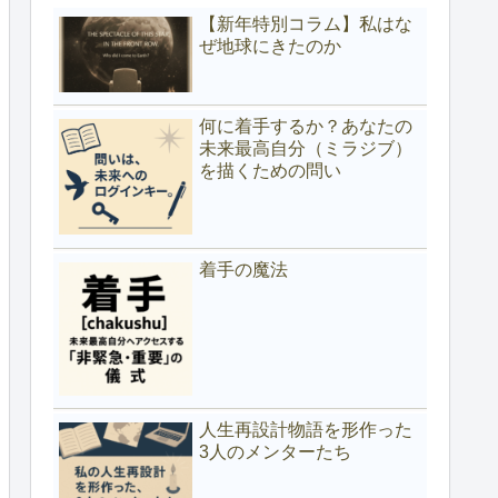
【新年特別コラム】私はな
ぜ地球にきたのか
何に着手するか？あなたの
未来最高自分（ミラジブ）
を描くための問い
着手の魔法
人生再設計物語を形作った
3人のメンターたち