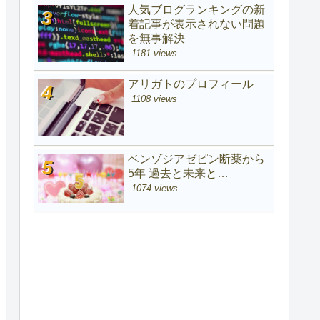
人気ブログランキングの新
着記事が表示されない問題
を無事解決
1181 views
アリガトのプロフィール
1108 views
ベンゾジアゼピン断薬から
5年 過去と未来と…
1074 views