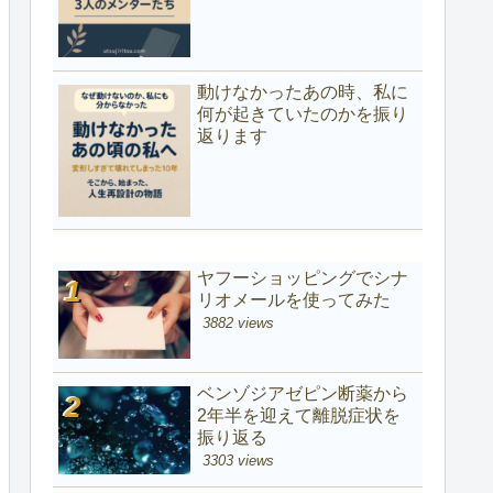
動けなかったあの時、私に
何が起きていたのかを振り
返ります
ヤフーショッピングでシナ
リオメールを使ってみた
3882 views
ベンゾジアゼピン断薬から
2年半を迎えて離脱症状を
振り返る
3303 views