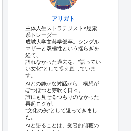
アリガト
主体人生ストラテジスト×思索
系トレーダー
成城大学文芸学部卒。シングル
マザーと双極性という揺らぎを
経て、
語れなかった過去を、“語ってい
い文化”として捉え直していま
す。
AIとの静かな対話から、構想が
ぽつぽつと芽吹く日々。
誰にも見せるつもりのなかった
再起ログが、
“文化の矢”として返ってきまし
た。
AIと語ることは、受容的傾聴の