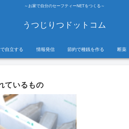
～お家で自分のセーフティーNETをつくる～
うつじりつドットコム
販で自立する
情報発信
節約で種銭を作る
断薬
れているもの