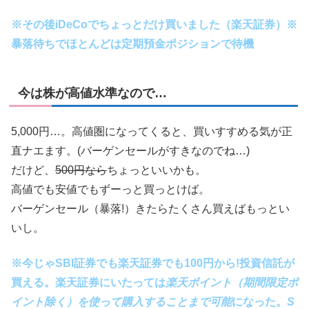
※その後iDeCo
でちょっとだけ買いました（楽天証券）※
暴落待ちでほとんどは定期預金ポジションで待機
今は株が高値水準なので…
5,000円…。高値圏になってくると、買いすすめる気が正
直ナエます。(バーゲンセールがすきなのでね…)
だけど、
500円なら
ちょっといいかも。
高値でも安値でもずーっと買っとけば。
バーゲンセール（暴落!）きたらたくさん買えばもっとい
いし。
※
今じゃSBI証券でも楽天証券でも100円から!投資信託が
買える。楽天証券にいたっては
楽天ポイント（期間限定ポ
イント除く）を使って購入することまで可能
になった
。
S