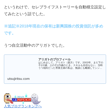
というわけで、セレブライフストーリーを自動積立設定し
てみたという話でした。
※追記※2018年現在の保有は新興国株の投資信託が多め
です。
うつ自立活動中のアリガトでした。
アリガトのプロフィール
はじめまして。アリガト（親方）です。2003年、まだ下の
子が2歳、上の子が5歳のとき。スキルも自信もない、当時
うつ傾向だった専業主婦の私は、無謀にも離婚してシング
ルマザーになりました。その後、双極性障害が悪化。当時
していたパートも継続できず...
utsujiritsu.com
人気ブログランキングへ