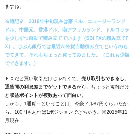
ますね。
※追記※ 2018年中旬現在は豪ドル、ニュージーランド
ドル、中国元、香港ドル、南アフリカランド、トルコリラ
を少しずつ自動で積み立てています（SBI FXの積み立てF
X）。じぶん銀行では最近
AI外貨自動積み立て
というのも
でてきて、それもちょっと買ってみました。（これも少額
でできます。）
ＦＸだと買い取引だけじゃなくて、
売り取引もできるし、
通貨間の利息差までゲットできる
から、ちょっと複雑だけ
ど
収益ポイントが複数あって面白い
。
しかも、1通貨～ということは、今豪ドル87円くらいだか
ら、100円もあれば1ポジションできちゃう。※2015年11
月現在