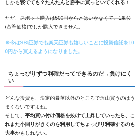
しかも
寝てても？たんたんと勝手に買っといてくれる
！
ただ、
スポット購入は500円からとはいかなくて、1単位
(基準価格)でしか購入できません
。
※
今はSBI証券でも楽天証券も嬉しいことに投資信託を10
0円から買えるようになりました
。
ちょっぴりずつ利確だってできるのだ→負けにく
い
どんな投資も、決定的暴落以外のところで沢山買うのはう
まくないですよね。
そして、
平均買い付け価格を抜けて上昇していったら、こ
れまた小回りがきくのを利用してちょっぴり利確するのも
大事かも
しれない。