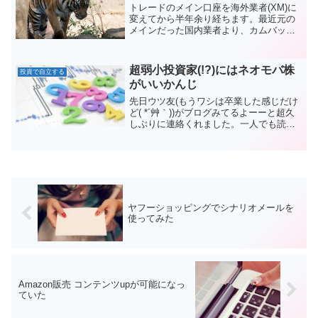
トレードのメイン口座を海外業者(XM)に
変えてから半年余り経ちます。最近元の
メインだった国内業者より、カムバック
のキャンペーン付きDMが届きました。
超弱小投資家(!?)にはネオモバ株
投資で自立する
がいいかんじ
先日ウツ友(もうワシは卒業した感じだけ
ど( *´艸｀))がブログみてるよーーと超久
しぶりに連絡くれました。一人でも読者
様がいればそこのアナタ(!!)のために書き
ますヨ。あと、更新してるか見に来るの
がめんどいというお方は(更新頻度少なす
ぎ…)...
ヤフーショッピングでシナリオメールを
使ってみた
Amazon販売 コンテンツupが可能になっ
ていた