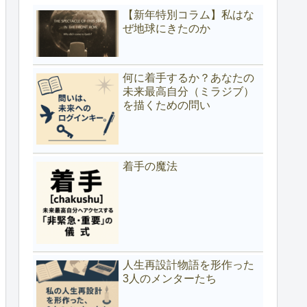
【新年特別コラム】私はな
ぜ地球にきたのか
何に着手するか？あなたの
未来最高自分（ミラジブ）
を描くための問い
着手の魔法
人生再設計物語を形作った
3人のメンターたち