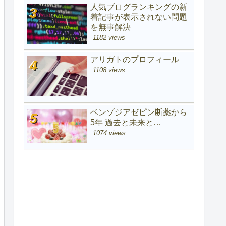
人気ブログランキングの新
着記事が表示されない問題
を無事解決
1182 views
アリガトのプロフィール
1108 views
ベンゾジアゼピン断薬から
5年 過去と未来と…
1074 views