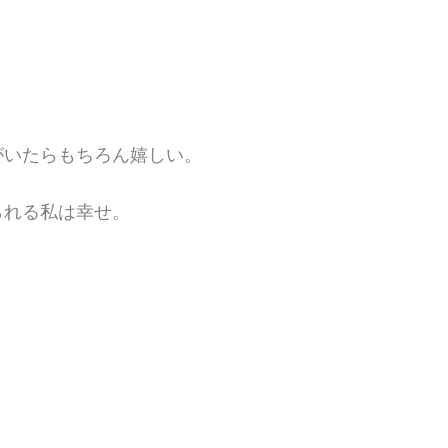
がいたらもちろん嬉し
い。
られる私は幸せ。