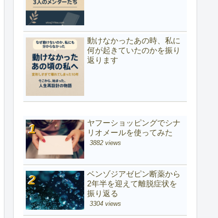
動けなかったあの時、私に
何が起きていたのかを振り
返ります
ヤフーショッピングでシナ
リオメールを使ってみた
3882 views
ベンゾジアゼピン断薬から
2年半を迎えて離脱症状を
振り返る
3304 views