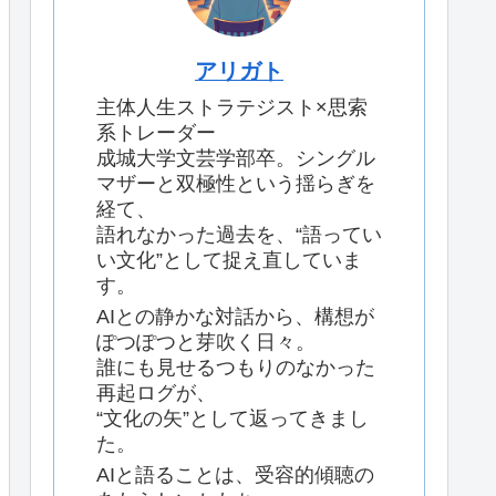
アリガト
主体人生ストラテジスト×思索
系トレーダー
成城大学文芸学部卒。シングル
マザーと双極性という揺らぎを
経て、
語れなかった過去を、“語ってい
い文化”として捉え直していま
す。
AIとの静かな対話から、構想が
ぽつぽつと芽吹く日々。
誰にも見せるつもりのなかった
再起ログが、
“文化の矢”として返ってきまし
た。
AIと語ることは、受容的傾聴の