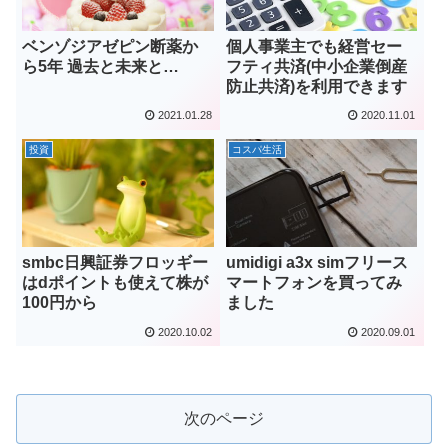
ベンゾジアゼピン断薬か
個人事業主でも経営セー
ら5年 過去と未来と…
フティ共済(中小企業倒産
防止共済)を利用できます
2021.01.28
2020.11.01
投資
コスパ生活
smbc日興証券フロッギー
umidigi a3x simフリース
はdポイントも使えて株が
マートフォンを買ってみ
100円から
ました
2020.10.02
2020.09.01
次のページ