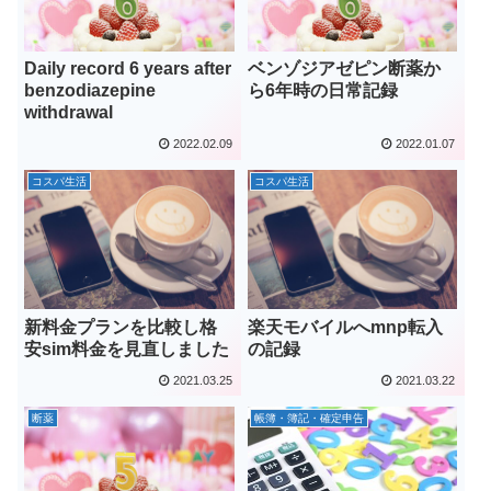
Daily record 6 years after
ベンゾジアゼピン断薬か
benzodiazepine
ら6年時の日常記録
withdrawal
2022.02.09
2022.01.07
コスパ生活
コスパ生活
新料金プランを比較し格
楽天モバイルへmnp転入
安sim料金を見直しました
の記録
2021.03.25
2021.03.22
断薬
帳簿・簿記・確定申告