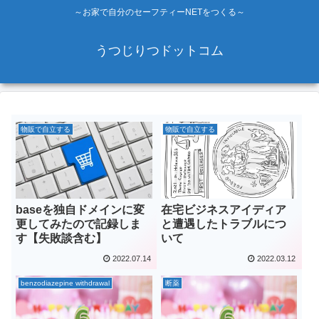
～お家で自分のセーフティーNETをつくる～
うつじりつドットコム
物販で自立する
物販で自立する
baseを独自ドメインに変
在宅ビジネスアイディア
更してみたので記録しま
と遭遇したトラブルにつ
す【失敗談含む】
いて
2022.07.14
2022.03.12
benzodiazepine withdrawal
断薬