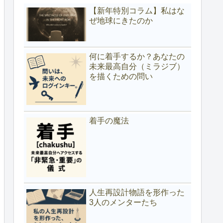
【新年特別コラム】私はな
ぜ地球にきたのか
何に着手するか？あなたの
未来最高自分（ミラジブ）
を描くための問い
着手の魔法
人生再設計物語を形作った
3人のメンターたち