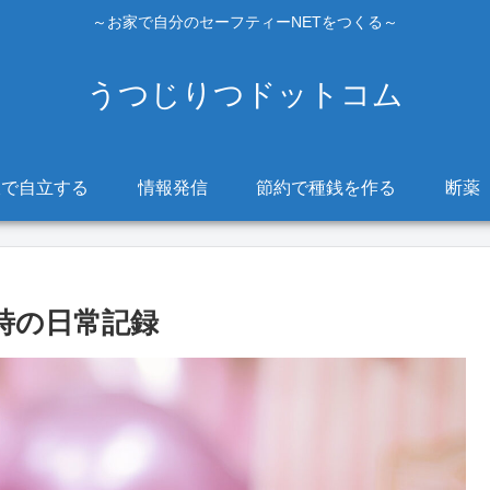
～お家で自分のセーフティーNETをつくる～
うつじりつドットコム
販で自立する
情報発信
節約で種銭を作る
断薬
時の日常記録