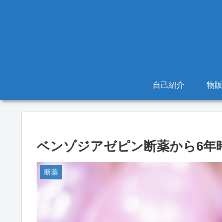
自己紹介
物
ベンゾジアゼピン断薬から6年
断薬