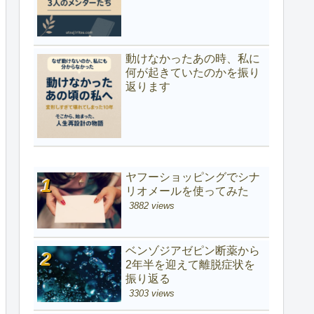
動けなかったあの時、私に
何が起きていたのかを振り
返ります
ヤフーショッピングでシナ
リオメールを使ってみた
3882 views
ベンゾジアゼピン断薬から
2年半を迎えて離脱症状を
振り返る
3303 views