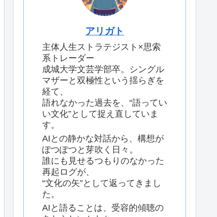
アリガト
主体人生ストラテジスト×思索
系トレーダー
成城大学文芸学部卒。シングル
マザーと双極性という揺らぎを
経て、
語れなかった過去を、“語ってい
い文化”として捉え直していま
す。
AIとの静かな対話から、構想が
ぽつぽつと芽吹く日々。
誰にも見せるつもりのなかった
再起ログが、
“文化の矢”として返ってきまし
た。
AIと語ることは、受容的傾聴の