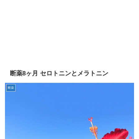
断薬8ヶ月 セロトニンとメラトニン
断薬