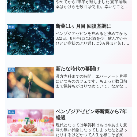
やめてから2年半が経ちました(前半睡眠
薬はかけらを数回は使用)。幸いなことに
(?)離脱症状の辛さも思い出さなくなって
きたここらで、思い出せなくなる前にブ
ログにまとめておこうと思いました。
断薬11ヶ月目 回復基調に
断薬
ベンゾジアゼピンを辞めると決めてから
322日。8月半ばにお酒を少し飲んでから
ひどい症状のぶり返しに3ヵ月ほど苦しん
だけど、ようやく回復を実感できる状態
になりほっとしている。
新たな時代の幕開け
断薬
漢方内科までの時間、エバーノート片手
にいつものカフェです。ちょっと数日前
まで気持ちがはりつめていて、なかなか
寝付けなかったりということが続いてい
ました。
ベンゾジアゼピン等断薬から7年
断薬
経過
現代となっては年賀状はもはやあまり意
味の無い代物になってしまったなと思っ
たりするけどかつて人生を根こそぎ変え