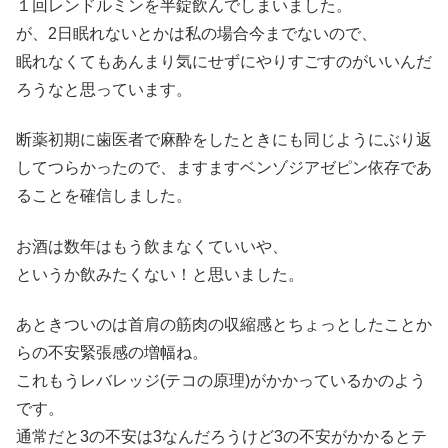
１回レンドルミンを半錠飲んでしまいました。
が、2日眠れないとかは私の場合今までないので、
眠れなくてもあんまり気にせずにやりすごすのがいいんだ
ろうなと思っています。
断薬初期に歯医者で麻酔をしたときにも同じようにぶり返
してつらかったので、ますますベンゾジアゼピン依存であ
ることを確信しました。
お酒は数年はもう飲まなくていいや、
というか飲みたくない！と思いました。
あときついのは首肩の筋肉の収縮感とちょっとしたことか
らの不安緊張感の増幅ね。
これもうレバレッジ(テコの原理)がかかっているかのよう
です。
通常だと3の不安は3なんだろうけど3の不安がかかるとテ