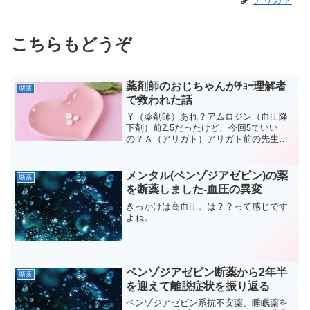
こちらもどうぞ
薬剤師のおじちゃんがﾁｮｰ理解者
断薬
で救われた話
Ｙ（薬剤師）あれ？アムロジン（血圧降
下剤）前2.5だったけど、今回5でいい
の？Ａ（アリガト）アリガト前の先生に
2.5を処方してもらってて、今回H先生
（中医師 漢方を出してもらっている）に
出してもらったんですけど、H先生に血圧
メンタル(ベンゾジアゼピン)の薬
断薬
測ってもらって結...
を断薬しました-血圧の異変
きっかけは高血圧。は？？って感じです
よね。
ベンゾジアゼピン断薬から2年半
断薬
を迎えて離脱症状を振り返る
ベンゾジアゼピン系抗不安薬、睡眠薬を