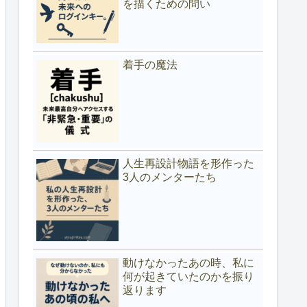
を描くための問い
着手の魔法
人生再設計物語を形作った
3人のメンターたち
動けなかったあの時、私に
何が起きていたのかを振り
返ります