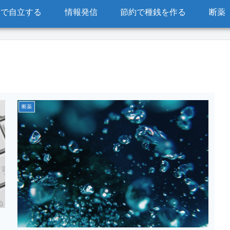
販で自立する
情報発信
節約で種銭を作る
断薬
断薬