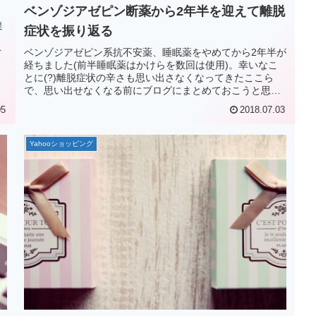
ベンゾジアゼピン断薬から2年半を迎えて離脱
達
症状を振り返る
分
ベンゾジアゼピン系抗不安薬、睡眠薬をやめてから2年半が
数
経ちました(前半睡眠薬はかけらを数回は使用)。幸いなこ
とに(?)離脱症状の辛さも思い出さなくなってきたここら
で、思い出せなくなる前にブログにまとめておこうと思い
ました。
05
2018.07.03
Yahooショッピング