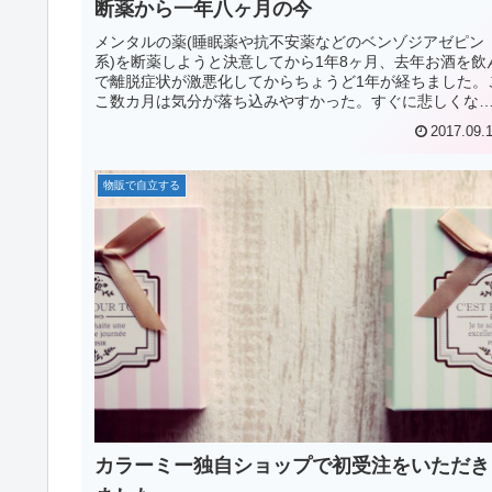
断薬から一年八ヶ月の今
メンタルの薬(睡眠薬や抗不安薬などのベンゾジアゼピン
系)を断薬しようと決意してから1年8ヶ月、去年お酒を飲
で離脱症状が激悪化してからちょうど1年が経ちました。
こ数カ月は気分が落ち込みやすかった。すぐに悲しくな
て涙が出てきたり。
2017.09.
物販で自立する
カラーミー独自ショップで初受注をいただき