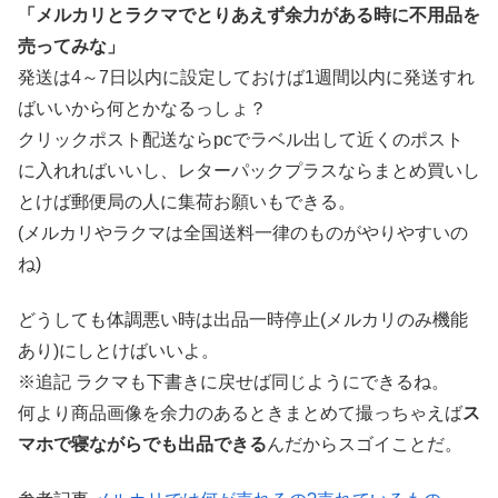
「メルカリとラクマでとりあえず余力がある時に不用品を
売ってみな」
発送は4～7日以内に設定しておけば1週間以内に発送すれ
ばいいから何とかなるっしょ？
クリックポスト配送ならpcでラベル出して近くのポスト
に入れればいいし、レターパックプラスならまとめ買いし
とけば郵便局の人に集荷お願いもできる。
(メルカリやラクマは全国送料一律のものがやりやすいの
ね)
どうしても体調悪い時は出品一時停止(メルカリのみ機能
あり)にしとけばいいよ。
※追記 ラクマも下書きに戻せば同じようにできるね。
何より商品画像を余力のあるときまとめて撮っちゃえば
ス
マホで寝ながらでも出品できる
んだからスゴイことだ。