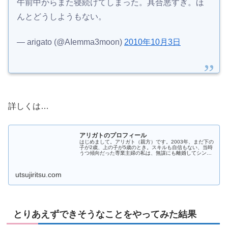
午前中からまた寝続けてしまった。具合悪すぎ。ほ
んとどうしようもない。
— arigato (@AIemma3moon)
2010年10月3日
詳しくは…
アリガトのプロフィール
はじめまして。アリガト（親方）です。2003年、まだ下の
子が2歳、上の子が5歳のとき。スキルも自信もない、当時
うつ傾向だった専業主婦の私は、無謀にも離婚してシング
ルマザーになりました。その後、双極性障害が悪化。当時
していたパートも継続できず...
utsujiritsu.com
とりあえずできそうなことをやってみた結果