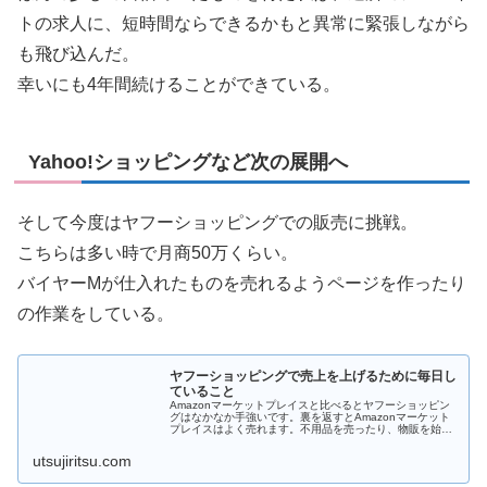
トの求人に、短時間ならできるかもと異常に緊張しながら
も飛び込んだ。
幸いにも4年間続けることができている。
Yahoo!ショッピングなど次の展開へ
そして今度はヤフーショッピングでの販売に挑戦。
こちらは多い時で月商50万くらい。
バイヤーMが仕入れたものを売れるようページを作ったり
の作業をしている。
ヤフーショッピングで売上を上げるために毎日し
ていること
Amazonマーケットプレイスと比べるとヤフーショッピン
グはなかなか手強いです。裏を返すとAmazonマーケット
プレイスはよく売れます。不用品を売ったり、物販を始め
ようという人にはまずAmazonマーケットプレイスはおす
すめです。(メルカリ...
utsujiritsu.com