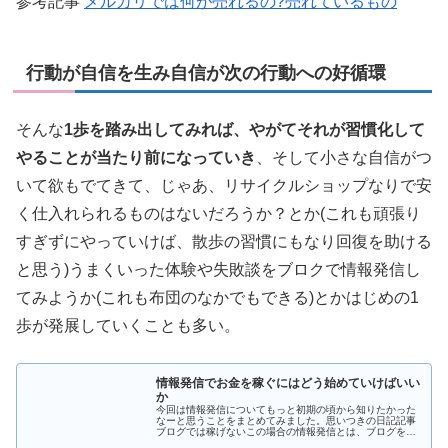
参考記事
メルカリでは何が売れるの?売れているもの
行動が自信を生み自信が次の行動への好循環
そんな
1歩を踏み出してみれば、やがてそれが習慣化して
やることが当たり前になっていき
、そして小さな自信がつ
いて欲もでてきて、じゃあ、リサイクルショップなりで安
く仕入れられるものはないだろうか？とか(これも頑張り
すぎずにやっていけば、散歩の習慣にもなり回復を助ける
と思う)うまくいった体験や失敗談をブロクで情報発信し
てみようか(これも布団のなかでもできる)とかはじめの1
歩が発展していくことも多い。
情報発信でお金を稼ぐにはどう始めていけばいい
か
今回は情報発信についてもっと初期の頃から知りたかった
なーと思うことをまとめてみました。思いつきの日記記事
ブログでは稼げないこの場合の情報発信とは、ブログを想
定して書いています。なぜ日記ブログでは難しいのかはじ