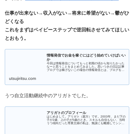
仕事が出来ない→収入がない→将来に希望がない→鬱がひ
どくなる
これをまずはベイビーステップで逆回転させてみてほしい
とおもう。
情報発信でお金を稼ぐにはどう始めていけばいい
か
今回は情報発信についてもっと初期の頃から知りたかった
なーと思うことをまとめてみました。思いつきの日記記事
ブログでは稼げないこの場合の情報発信とは、ブログを想
定して書いています。なぜ日記ブログでは難しいのかはじ
めはその日にあったこと、思ったこ...
utsujiritsu.com
うつ自立活動継続中のアリガトでした。
アリガトのプロフィール
はじめまして。アリガト（親方）です。2003年、まだ下の
子が2歳、上の子が5歳のとき。スキルも自信もない、当時
うつ傾向だった専業主婦の私は、無謀にも離婚してシング
ルマザーになりました。その後、双極性障害が悪化。当時
していたパートも継続できず...