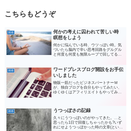
こちらもどうぞ
何かの考えに囚われて苦しい時
雑感
瞑想をしよう
何かに悩んでいる時、ウツっぽい時。気
づいたら脳内で辛い思考回路をグルグル
と何度も何度も無限ループで回してる時
ってありません？もしかするとストレス
ホルモンの悪循環に陥っているかもそん
な時、ストレスに対抗するためコルチゾ
ワードプレスブログ開設をお手伝
雑感
ールというホルモンがバン...
いしました
物販一筋だったビジネスパートナーＭ
が、独自ブログを自分もやってみたい、
ゆくゆくはアフィリエイトもやってみた
いというので…。ワードプレスブログ開
設のお手伝いをしました。
うつっぽさの記録
雑感
久々にうつっぽいのがやってきた。…と
思ったら1日で回復しちゃったかも?いず
れにせようつっぽかった時の文章(という