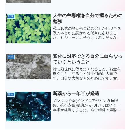
かメモ)を残しておく。うつがひたひたと
押し寄せる脚が重いこんなだったね。そ
ういえば。そしてとっても眠い。身体の
動きが鈍くて時間が...
人生の主導権を自分で握るための
雑感
勉強
私は10代の頃から自己啓発とかビジネス
系の本とかに惹かれる傾向にありまし
た。ヒジョーに男子うけは悪くそんなの
読んじゃだめーとか本の趣向に対してあ
れこれ言われたことも実際ありました。
（全く気にしてないけど）生き方が素敵
変化に対応できる自分に自らなっ
と思った人たちそして、生...
雑感
ていくということ
特に娘世代に伝えたくなること。お金を
稼ぐこと、守ることは圧倒的に大事で
す。自分や大切な人のためにです。変化
しないものなんてないもちろん何もない
ことが一番なんだけど、結婚したりして
もずーっとうまく行くとも限りません。
断薬から一年半が経過
断薬
何もなければ良いけれど、男...
メンタルの薬(ベンゾジアゼピン系睡眠
薬、抗不安薬)断薬から7月いっぱいで一
年半が経過しました。途中歯科の麻酔で
ぶり返し、飲酒(約一年前)でひどい高血
圧、高脈拍にみまわれ不眠に苦しみ睡眠
薬レンドルミンのかけらを服用してしま
ったりなどありました...