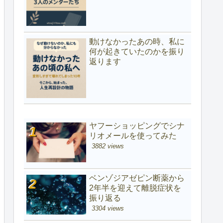
動けなかったあの時、私に
何が起きていたのかを振り
返ります
ヤフーショッピングでシナ
リオメールを使ってみた
3882 views
ベンゾジアゼピン断薬から
2年半を迎えて離脱症状を
振り返る
3304 views