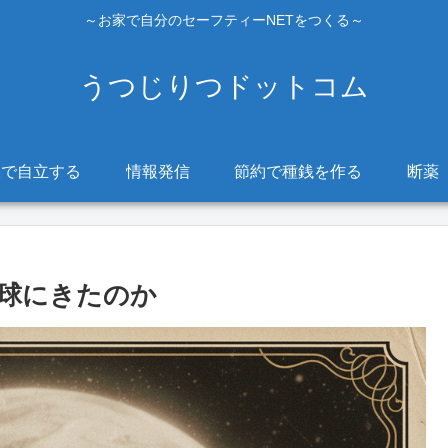
～お家で自分のセーフティーNETをつくる～
うつじりつドットコム
販で自立する
情報発信
節約で種銭を作る
断薬
球にきたのか