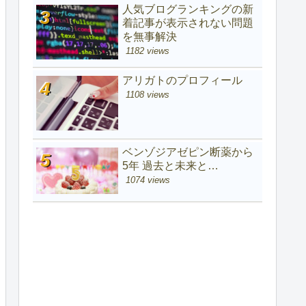
人気ブログランキングの新
着記事が表示されない問題
を無事解決
1182 views
アリガトのプロフィール
1108 views
ベンゾジアゼピン断薬から
5年 過去と未来と…
1074 views