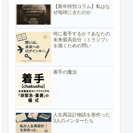
【新年特別コラム】私はな
ぜ地球にきたのか
何に着手するか？あなたの
未来最高自分（ミラジブ）
を描くための問い
着手の魔法
人生再設計物語を形作った
3人のメンターたち