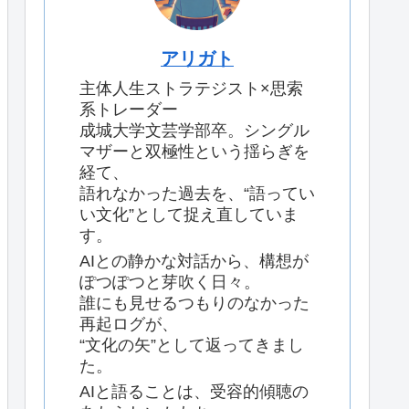
アリガト
主体人生ストラテジスト×思索
系トレーダー
成城大学文芸学部卒。シングル
マザーと双極性という揺らぎを
経て、
語れなかった過去を、“語ってい
い文化”として捉え直していま
す。
AIとの静かな対話から、構想が
ぽつぽつと芽吹く日々。
誰にも見せるつもりのなかった
再起ログが、
“文化の矢”として返ってきまし
た。
AIと語ることは、受容的傾聴の