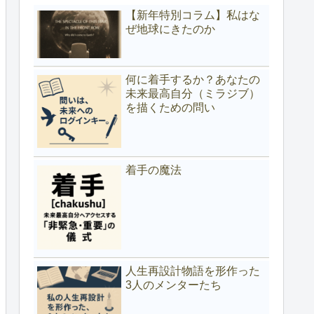
【新年特別コラム】私はな
ぜ地球にきたのか
何に着手するか？あなたの
未来最高自分（ミラジブ）
を描くための問い
着手の魔法
人生再設計物語を形作った
3人のメンターたち