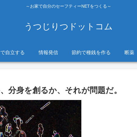
～お家で自分のセーフティーNETをつくる～
うつじりつドットコム
販で自立する
情報発信
節約で種銭を作る
断薬
、分身を創るか、それが問題だ。