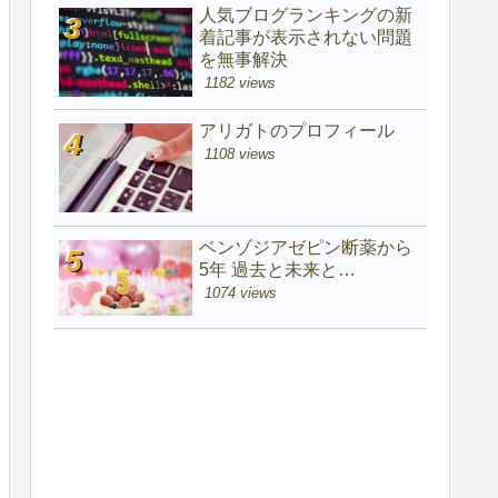
人気ブログランキングの新
着記事が表示されない問題
を無事解決
1182 views
アリガトのプロフィール
1108 views
ベンゾジアゼピン断薬から
5年 過去と未来と…
1074 views