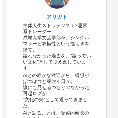
アリガト
主体人生ストラテジスト×思索
系トレーダー
成城大学文芸学部卒。シングル
マザーと双極性という揺らぎを
経て、
語れなかった過去を、“語ってい
い文化”として捉え直していま
す。
AIとの静かな対話から、構想が
ぽつぽつと芽吹く日々。
誰にも見せるつもりのなかった
再起ログが、
“文化の矢”として返ってきまし
た。
AIと語ることは、受容的傾聴の