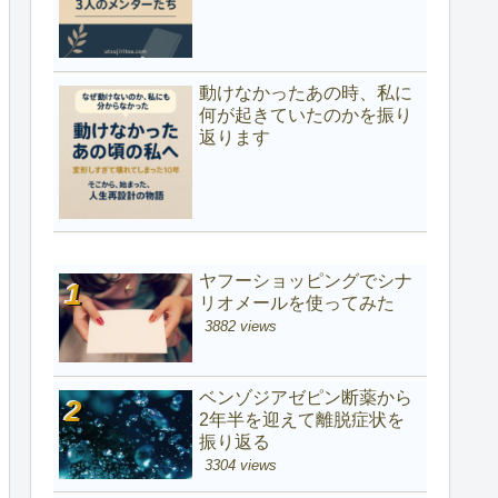
動けなかったあの時、私に
何が起きていたのかを振り
返ります
ヤフーショッピングでシナ
リオメールを使ってみた
3882 views
ベンゾジアゼピン断薬から
2年半を迎えて離脱症状を
振り返る
3304 views