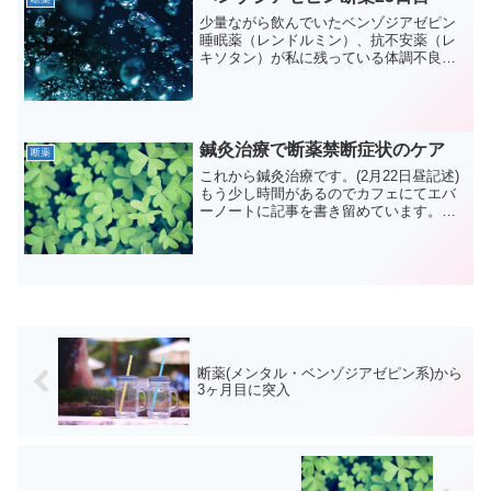
少量ながら飲んでいたベンゾジアゼピン
睡眠薬（レンドルミン）、抗不安薬（レ
キソタン）が私に残っている体調不良の
原因ではと思い、断薬してから25日がた
ちました。とはいっても、途中、レキソ
タン爪を使って割れる最小量×2回、レン
ドルミン爪を使って割...
鍼灸治療で断薬禁断症状のケア
断薬
これから鍼灸治療です。(2月22日昼記述)
もう少し時間があるのでカフェにてエバ
ーノートに記事を書き留めています。２
月２日に高血圧治療のため初めて来院
し、本日３回目です。断薬希望の人もよ
く来院しているよう初診のとき、精神科
の薬を断薬チャレンジ...
断薬(メンタル・ベンゾジアゼピン系)から
3ヶ月目に突入