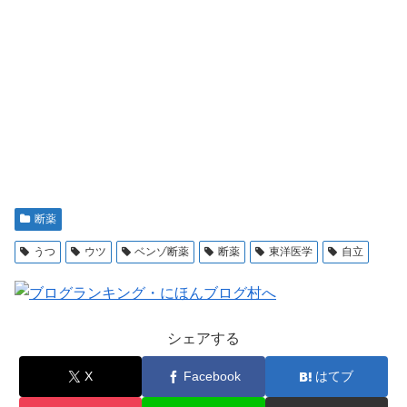
断薬
うつ
ウツ
ベンゾ断薬
断薬
東洋医学
自立
シェアする
X
Facebook
はてブ