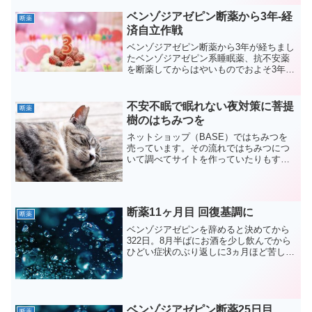
使い始めてすぐにこの手帳が終わるまで
に障害...
ベンゾジアゼピン断薬から3年-経
断薬
済自立作戦
ベンゾジアゼピン断薬から3年が経ちまし
たベンゾジアゼピン系睡眠薬、抗不安薬
を断薬してからはやいものでおよそ3年が
経過しました。ゆり戻しがあった実は、
昨年秋頃ゆり戻しのようなものがありま
した。寝付けない日が数日(朝まで眠れな
不安不眠で眠れない夜対策に菩提
断薬
い日が2～3日)、...
樹のはちみつを
ネットショップ（BASE）ではちみつを
売っています。その流れではちみつにつ
いて調べてサイトを作っていたりもする
のですが、菩提樹のはちみつ（シナのは
ちみつ）が不安や不眠対策に良さそうな
ので紹介します。
断薬11ヶ月目 回復基調に
断薬
ベンゾジアゼピンを辞めると決めてから
322日。8月半ばにお酒を少し飲んでから
ひどい症状のぶり返しに3ヵ月ほど苦しん
だけど、ようやく回復を実感できる状態
になりほっとしている。
ベンゾジアゼピン断薬25日目
断薬